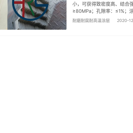
小，可获得致密度高、结合
≥80MPa；孔隙率：≤1%；涂
喷涂涂层如下： 名称 性能及应
耐磨耐腐耐高温涂层
2020-1
和耐腐蚀性能 950-1350 
能 1000-1400 500℃ W