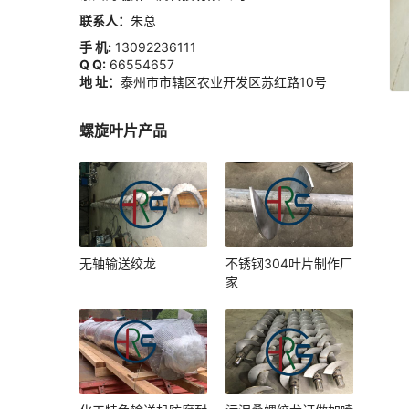
联系人：
朱总
手 机:
13092236111
Q Q:
66554657
地 址：
泰州市市辖区农业开发区苏红路10号
螺旋叶片产品
无轴输送绞龙
不锈钢304叶片制作厂
家