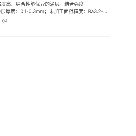
强度高、综合性能优异的涂层。结合强度：
层厚度：0.1-0.3mm；未加工面粗糙度：Ra3.2-6.
用 显微硬度 使用温度 WC-12Co 优良的耐磨损
2-04
500℃ WC-10Co-4Cr 很好的耐腐蚀性能和耐磨损性
C-10Ni 优异的耐腐蚀性和冲击韧性 900-12 500…