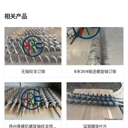
相关产品
无轴绞龙订做
8米304输送螺旋轴订做
扬州叠螺机螺旋轴绞龙喷涂碳化钨硬质合金
锰钢螺旋叶片