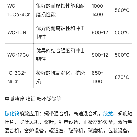
WC-
很好的耐腐蚀性能和耐
1000-
500℃
10Co-4Cr
磨损性能
1400
优异的耐腐蚀性和冲击
WC-10Ni
900-12
500℃
韧性
优异的结合强度和冲击
WC-17Co
900-12
500℃
韧性
Cr3C2-
极好的抗高温化，抗磨
850-
870℃
NiCr
损
1100
电弧喷锌 喷铝 喷不锈钢等
碳化钨
喷涂应用：螺带混合机，高速混合机，
绞龙
，螺旋轴
叶片，罗茨风机，桨叶，锂电设备，正极材料设备，双行星
混合机，窑炉设备，辊道窑，破碎机，球磨机，包装设备，