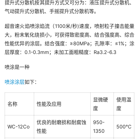
提升式分散机按其提升方式又可分为：液压提升式分散机、
气动提升式分散机、手摇提升式分散机等。
超音速火焰喷涂焰流（1100米/秒)速度，喷射粒子撞击能量
大，粉末氧化烧损小，可获得致密度高、结合强度高、综合
性能优异的涂层。结合强度：≥80MPa；孔隙率：≤1%；涂
层厚度：0.1-0.3mm；未加工面粗糙度：Ra3.2-6.3
喷涂是一种
喷涂涂层
如下：
显微硬
使用温
名称
性能及应用
度
度
优良的耐磨损和耐腐蚀
950-
WC-12Co
500℃
性能
1350